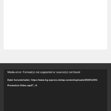
Video-
Media error: Format(s) not supported or source(s) not found
Player
Datei herunterladen: https://www.hg-express.de/wp-content/uploads/2019/11/HG-
Promotion-Video.mp4?_=1