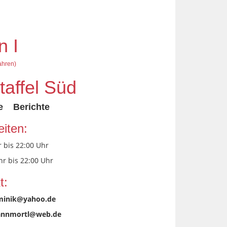
n I
ahren)
taffel Süd
e
Berichte
eiten:
 bis 22:00 Uhr
r bis 22:00 Uhr
t:
ominik@yahoo.de
nnmortl@web.de