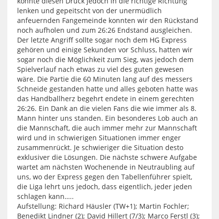
konnte diesen Druck jedoch in die richtige Richtung
lenken und gepeitscht von der unermüdlich
anfeuernden Fangemeinde konnten wir den Rückstand
noch aufholen und zum 26:26 Endstand ausgleichen.
Der letzte Angriff sollte sogar noch dem HG Express
gehören und einige Sekunden vor Schluss, hatten wir
sogar noch die Möglichkeit zum Sieg, was jedoch dem
Spielverlauf nach etwas zu viel des guten gewesen
wäre. Die Partie die 60 Minuten lang auf des messers
Schneide gestanden hatte und alles geboten hatte was
das Handballherz begehrt endete in einem gerechten
26:26. Ein Dank an die vielen Fans die wie immer als 8.
Mann hinter uns standen. Ein besonderes Lob auch an
die Mannschaft, die auch immer mehr zur Mannschaft
wird und in schwierigen Situationen immer enger
zusammenrückt. Je schwieriger die Situation desto
exklusiver die Lösungen. Die nächste schwere Aufgabe
wartet am nächsten Wochenende in Neutraubling auf
uns, wo der Express gegen den Tabellenführer spielt,
die Liga lehrt uns jedoch, dass eigentlich, jeder jeden
schlagen kann…..
Aufstellung: Richard Häusler (TW+1); Martin Fochler;
Benedikt Lindner (2); David Hillert (7/3); Marco Ferstl (3);