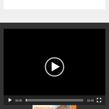
Video-
Player
00:00
02:49