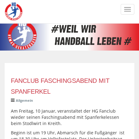
Toggl
navig
FANCLUB FASCHINGSABEND MIT
SPANFERKEL
Allgemein
Am Freitag, 10 Januar, veranstaltet der HG Fanclub
wieder seinen Faschingsabend mit Spanferkelessen
beim Stodlwirt in Kreith.
Beginn ist um 19 Uhr, Abmarsch für die Fußgänger ist
um 18.30 Uhr am Volksfestplatz. Der Unkostenbeitrag