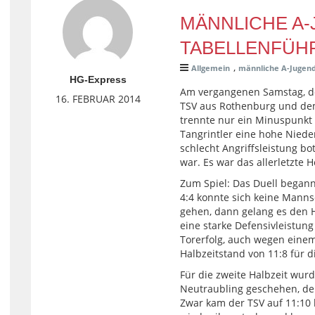
MÄNNLICHE A
TABELLENFÜH
,
Allgemein
männliche A-Jugen
HG-Express
Am vergangenen Samstag, de
16. FEBRUAR 2014
TSV aus Rothenburg und dem
trennte nur ein Minuspunkt 
Tangrintler eine hohe Nieder
schlecht Angriffsleistung bo
war. Es war das allerletzte
Zum Spiel: Das Duell begann
4:4 konnte sich keine Manns
gehen, dann gelang es den 
eine starke Defensivleistung
Torerfolg, auch wegen einem
Halbzeitstand von 11:8 für d
Für die zweite Halbzeit wur
Neutraubling geschehen, den
Zwar kam der TSV auf 11:10 