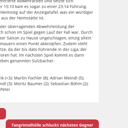
entrierte Abwehrarbeit und setzte sich
er 15:10 kam es sogar zu einer 23:14 Führung.
 Heimsieg auf der Anzeigetafel, was ein würdiger
aus der Heimstätte ist.
n der überragenden Abwehrleistung der
h schon im Spiel gegen Lauf der Fall war. Durch
ser Saison zu Hause ungeschlagen, einzig allein
emauern einen Punkt abknöpfen. Zudem steht
tze, da der bis dato Führende in der Liga, der
loren hat. Im nächsten Spiel kommt es dann
 eben genannten Sulzbacher.
 (+3); Martin Fochler (8); Adrian Meindl (5);
ndl (3); Moritz Baumer (2); Sebastian Böhm (2);
 Peter
d
Tangrintelhölle schluckt nächsten Gegner