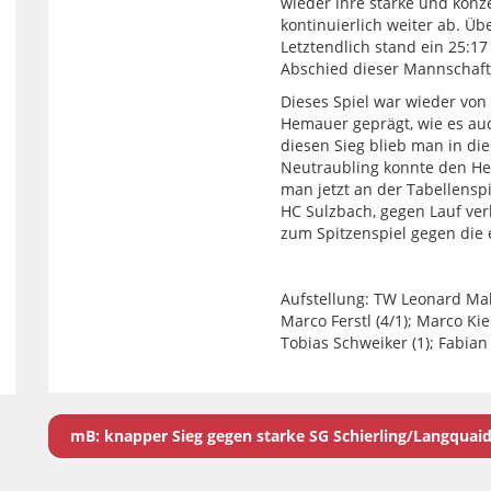
wieder ihre starke und konz
kontinuierlich weiter ab. Üb
Letztendlich stand ein 25:17
Abschied dieser Mannschaft 
Dieses Spiel war wieder vo
Hemauer geprägt, wie es auc
diesen Sieg blieb man in die
Neutraubling konnte den H
man jetzt an der Tabellenspi
HC Sulzbach, gegen Lauf ver
zum Spitzenspiel gegen die
Aufstellung: TW Leonard Malik
Marco Ferstl (4/1); Marco Kie
Tobias Schweiker (1); Fabian
mB: knapper Sieg gegen starke SG Schierling/Langquai