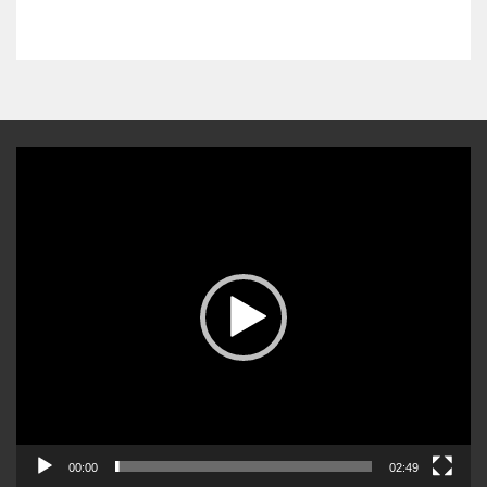
Video-
Player
00:00
02:49