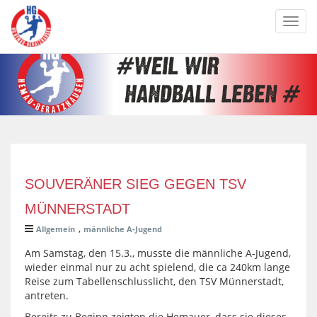
Toggl
navig
SOUVERÄNER SIEG GEGEN TSV
MÜNNERSTADT
,
Allgemein
männliche A-Jugend
Am Samstag, den 15.3., musste die männliche A-Jugend,
wieder einmal nur zu acht spielend, die ca 240km lange
Reise zum Tabellenschlusslicht, den TSV Münnerstadt,
antreten.
Bereits zu Beginn zeigten die Hemauer, dass sie dieses