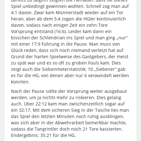
Spiel unbedingt gewinnen wollten. Schnell zog man auf
4:1 davon. Zwar kam Münnerstadt wieder auf ein Tor
heran, aber ab dem 5:4 zogen die HGler kontinuierlich
davon, sodass nach einiger Zeit ein zehn Tore
Vorsprung entstand (16:6). Leider kam dann ein
bisschen der Schlendrian ins Spiel und man ging „nur“
mit einer 17:9 Führung in die Pause. Man muss von
Glück reden, dass sich noch niemand verletzt hat auf
Grund der harten Spielweise des Gastgebers, der meist
zu spät war und es so oft zu groben Fouls kam. Dies
zeigt auch die Siebenmeterstatistik: 10 „Siebener“ gab
es für die HG, von denen aber nur 6 verwandelt werden
konnten.
Nach der Pause sollte der Vorsprung weiter ausgebaut
werden, um ja nichts mehr zu riskieren. Dies gelang
auch. Über 22:12 kam man zwischenzeitlich sogar auf
ein 32:17. Mit dem sicheren Sieg in der Tasche lies man
das Spiel den letzten Minuten noch ruhig ausklingen,
was sich aber in der Abwehrarbeit bemerkbar machte,
sodass die Tangrintler doch noch 21 Tore kassierten.
Endergebnis: 35:21 für die HG.