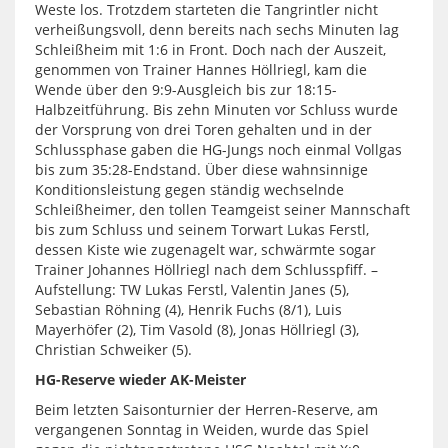
Weste los. Trotzdem starteten die Tangrintler nicht
verheißungsvoll, denn bereits nach sechs Minuten lag
Schleißheim mit 1:6 in Front. Doch nach der Auszeit,
genommen von Trainer Hannes Höllriegl, kam die
Wende über den 9:9-Ausgleich bis zur 18:15-
Halbzeitführung. Bis zehn Minuten vor Schluss wurde
der Vorsprung von drei Toren gehalten und in der
Schlussphase gaben die HG-Jungs noch einmal Vollgas
bis zum 35:28-Endstand. Über diese wahnsinnige
Konditionsleistung gegen ständig wechselnde
Schleißheimer, den tollen Teamgeist seiner Mannschaft
bis zum Schluss und seinem Torwart Lukas Ferstl,
dessen Kiste wie zugenagelt war, schwärmte sogar
Trainer Johannes Höllriegl nach dem Schlusspfiff. –
Aufstellung: TW Lukas Ferstl, Valentin Janes (5),
Sebastian Röhning (4), Henrik Fuchs (8/1), Luis
Mayerhöfer (2), Tim Vasold (8), Jonas Höllriegl (3),
Christian Schweiker (5).
HG-Reserve wieder AK-Meister
Beim letzten Saisonturnier der Herren-Reserve, am
vergangenen Sonntag in Weiden, wurde das Spiel