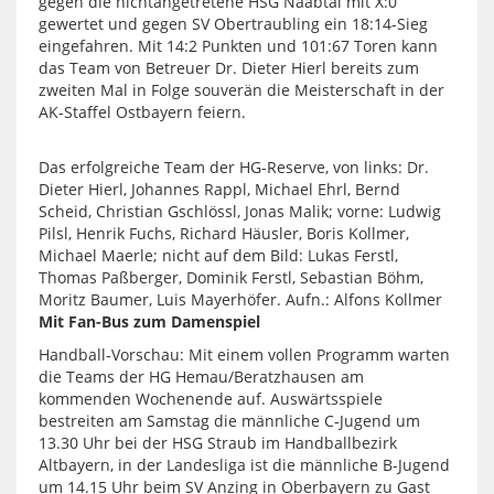
gegen die nichtangetretene HSG Naabtal mit X:0
gewertet und gegen SV Obertraubling ein 18:14-Sieg
eingefahren. Mit 14:2 Punkten und 101:67 Toren kann
das Team von Betreuer Dr. Dieter Hierl bereits zum
zweiten Mal in Folge souverän die Meisterschaft in der
AK-Staffel Ostbayern feiern.
Das erfolgreiche Team der HG-Reserve, von links: Dr.
Dieter Hierl, Johannes Rappl, Michael Ehrl, Bernd
Scheid, Christian Gschlössl, Jonas Malik; vorne: Ludwig
Pilsl, Henrik Fuchs, Richard Häusler, Boris Kollmer,
Michael Maerle; nicht auf dem Bild: Lukas Ferstl,
Thomas Paßberger, Dominik Ferstl, Sebastian Böhm,
Moritz Baumer, Luis Mayerhöfer. Aufn.: Alfons Kollmer
Mit Fan-Bus zum Damenspiel
Handball-Vorschau: Mit einem vollen Programm warten
die Teams der HG Hemau/Beratzhausen am
kommenden Wochenende auf. Auswärtsspiele
bestreiten am Samstag die männliche C-Jugend um
13.30 Uhr bei der HSG Straub im Handballbezirk
Altbayern, in der Landesliga ist die männliche B-Jugend
um 14.15 Uhr beim SV Anzing in Oberbayern zu Gast