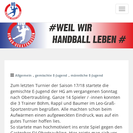
Toggl
navig
,
,
Allgemein
gemischte E-Jugend
männliche E-Jugend
Zum letzten Turnier der Saison 17/18 startete die
gemischte E-Jugend der HG am vergangenen Sonntag
nach Obertraubling. Ganze 14 Spieler / -innen konnten
die 3 Trainer Böhm, Rappl und Baumer im Leo-Graß-
Sportzentrum begrüßen. Alle machten schon beim
Aufwärmen einen aufgeweckten Eindruck, was auf ein
gutes Turnier hoffen lies.
So startete man hochmotiviert ins erste Spiel gegen den
Gastgeber SV Obertraubling. Hier zeigte man sich vor