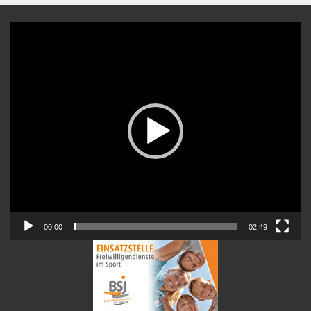
Video-
Player
00:00
02:49