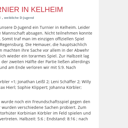
NIER IN KELHEIM
,
d
weibliche D-Jugend
unsere D-Jugend ein Turnier in Kelheim. Leider
e Mannschaft absagen. Nicht teilnehmen konnte
Somit traf man im einzigen offiziellen Spiel
 Regensburg. Die Hemauer, die hauptsächlich
en machten ihre Sache vor allem in der Abwehr
sich wieder ein torarmes Spiel. Zur Halbzeit lag
 der zweiten Hälfte der Partie ließen allerdings
und am Ende verloren wir mit 5:9. Nach
ler +1; Jonathan Leißl 2; Leni Schäffer 2; Willy
ax Hierl; Sophie Klippert; Johanna Körbler;
r wurde noch ein Freundschaftsspiel gegen den
er wurden verschiedene Sachen probiert. Zum
torhüter Korbinian Körbler im Feld spielen und
ertreten. Halbzeit: 5:6 ; Endstand: 8:16 ; nach