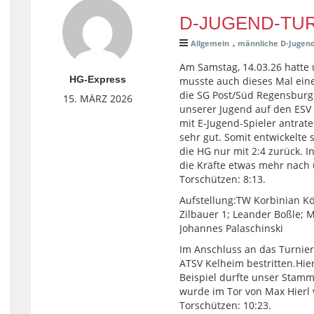
D-JUGEND-TUR
,
Allgemein
männliche D-Jugen
Am Samstag, 14.03.26 hatte 
HG-Express
musste auch dieses Mal ein
die SG Post/Süd Regensburg. 
15. MÄRZ 2026
unserer Jugend auf den ESV
mit E-Jugend-Spieler antrat
sehr gut. Somit entwickelte 
die HG nur mit 2:4 zurück. In
die Kräfte etwas mehr nach 
Torschützen: 8:13.
Aufstellung:TW Korbinian Körb
Zilbauer 1; Leander Boßle; M
Johannes Palaschinski
Im Anschluss an das Turnie
ATSV Kelheim bestritten.Hi
Beispiel durfte unser Stamm
wurde im Tor von Max Hierl v
Torschützen: 10:23.