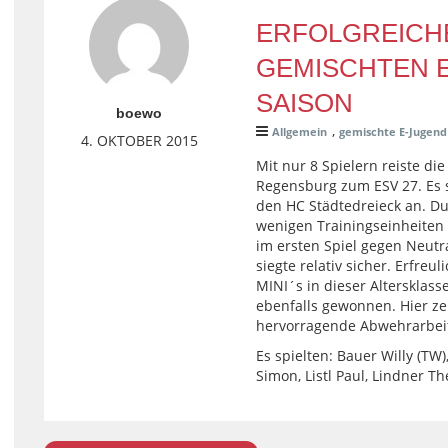
ERFOLGREICH
GEMISCHTEN E
SAISON
boewo
,
Allgemein
gemischte E-Jugend
4. OKTOBER 2015
Mit nur 8 Spielern reiste d
Regensburg zum ESV 27. Es 
den HC Städtedreieck an. Du
wenigen Trainingseinheiten
im ersten Spiel gegen Neutr
siegte relativ sicher. Erfre
MINI´s in dieser Altersklass
ebenfalls gewonnen. Hier z
hervorragende Abwehrarbeit
Es spielten: Bauer Willy (TW
Simon, Listl Paul, Lindner Th