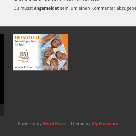
Du musst
angemeldet
sein, um einen Kommentar abzugebe
Powered by
WordPress
| Theme by
WpFreeware