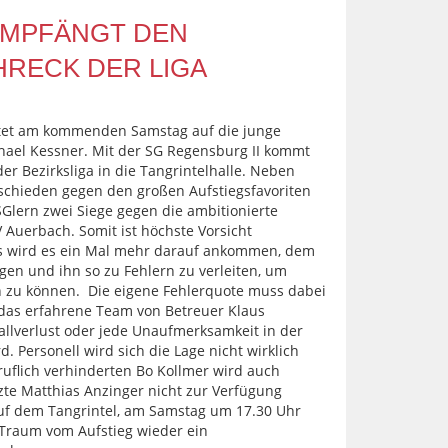
EMPFÄNGT DEN
RECK DER LIGA
tet am kommenden Samstag auf die junge
hael Kessner. Mit der SG Regensburg II kommt
er Bezirksliga in die Tangrintelhalle. Neben
schieden gegen den großen Aufstiegsfavoriten
Glern zwei Siege gegen die ambitionierte
Auerbach. Somit ist höchste Vorsicht
s wird es ein Mal mehr darauf ankommen, dem
gen und ihn so zu Fehlern zu verleiten, um
en zu können. Die eigene Fehlerquote muss dabei
 das erfahrene Team von Betreuer Klaus
llverlust oder jede Unaufmerksamkeit in der
d. Personell wird sich die Lage nicht wirklich
flich verhinderten Bo Kollmer wird auch
tzte Matthias Anzinger nicht zur Verfügung
auf dem Tangrintel, am Samstag um 17.30 Uhr
Traum vom Aufstieg wieder ein