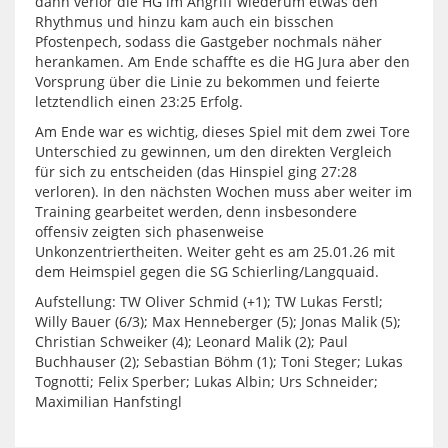
dann verlor die HG im Angriff wiederum etwas den
Rhythmus und hinzu kam auch ein bisschen
Pfostenpech, sodass die Gastgeber nochmals näher
herankamen. Am Ende schaffte es die HG Jura aber den
Vorsprung über die Linie zu bekommen und feierte
letztendlich einen 23:25 Erfolg.
Am Ende war es wichtig, dieses Spiel mit dem zwei Tore
Unterschied zu gewinnen, um den direkten Vergleich
für sich zu entscheiden (das Hinspiel ging 27:28
verloren). In den nächsten Wochen muss aber weiter im
Training gearbeitet werden, denn insbesondere
offensiv zeigten sich phasenweise
Unkonzentriertheiten. Weiter geht es am 25.01.26 mit
dem Heimspiel gegen die SG Schierling/Langquaid.
Aufstellung: TW Oliver Schmid (+1); TW Lukas Ferstl;
Willy Bauer (6/3); Max Henneberger (5); Jonas Malik (5);
Christian Schweiker (4); Leonard Malik (2); Paul
Buchhauser (2); Sebastian Böhm (1); Toni Steger; Lukas
Tognotti; Felix Sperber; Lukas Albin; Urs Schneider;
Maximilian Hanfstingl