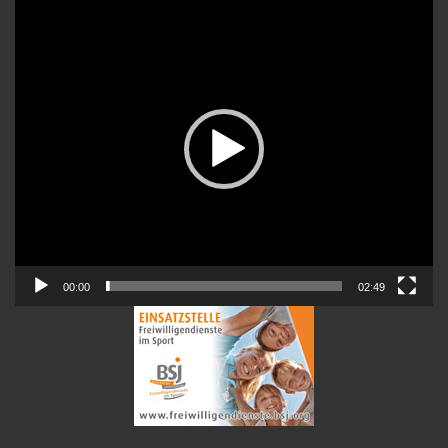
Video-
Player
00:00
02:49