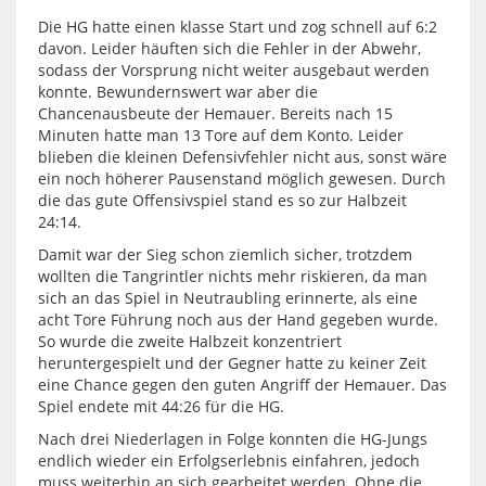
Die HG hatte einen klasse Start und zog schnell auf 6:2
davon. Leider häuften sich die Fehler in der Abwehr,
sodass der Vorsprung nicht weiter ausgebaut werden
konnte. Bewundernswert war aber die
Chancenausbeute der Hemauer. Bereits nach 15
Minuten hatte man 13 Tore auf dem Konto. Leider
blieben die kleinen Defensivfehler nicht aus, sonst wäre
ein noch höherer Pausenstand möglich gewesen. Durch
die das gute Offensivspiel stand es so zur Halbzeit
24:14.
Damit war der Sieg schon ziemlich sicher, trotzdem
wollten die Tangrintler nichts mehr riskieren, da man
sich an das Spiel in Neutraubling erinnerte, als eine
acht Tore Führung noch aus der Hand gegeben wurde.
So wurde die zweite Halbzeit konzentriert
heruntergespielt und der Gegner hatte zu keiner Zeit
eine Chance gegen den guten Angriff der Hemauer. Das
Spiel endete mit 44:26 für die HG.
Nach drei Niederlagen in Folge konnten die HG-Jungs
endlich wieder ein Erfolgserlebnis einfahren, jedoch
muss weiterhin an sich gearbeitet werden. Ohne die