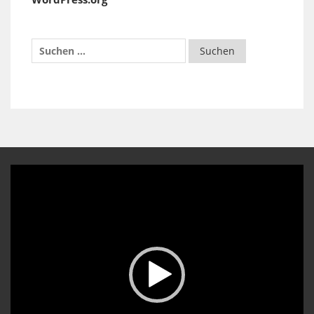
Video-
Player