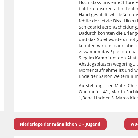
Hoch, dass uns eine 3 Tore 
bald zu unseren alten Fehle
Hand gespielt, wir ließen u
fehlte der letzte Biss. Hinz
Schiedsrichterentscheidung,
Dadurch konnten die Erlangen
und das Spiel wurde unnötig
konnten wir uns dann aber 
gewannen das Spiel durchaus 
Sieg im Kampf um den Absti
Abstiegsplätzen wegbringt. 
Momentaufnahme ist und wir
Ende der Saison weiterhin in
Aufstellung : Leo Malik, Chri
Obenhofer 4/1, Martin Fochle
1,Bene Lindner 3, Marco Kien
Niederlage der männlichen C – Jugend
wB-