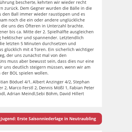
Führung bescherte, kehrten wir wieder recht
rn zurück. Dem Gegner wurden die Bälle in die
ns den Ball immer wieder raustippen und es
u kam noch die ein oder andere unglückliche
 die uns des Öfteren in Unterzahl brachte.
er bis ca. Mitte der 2. Spielhälfte ausgleichen
 hektischer und spannender. Letztendlich
die letzten 5 Minuten durchsetzen und
glücklich mit 4 Toren. Ein sicherlich wichtiger
eg, der uns zunächst mal von den
Uns muss aber bewusst sein, dass dies nur eine
 uns deutlich steigern müssen, wenn wir am
 der BOL spielen wollen.
stian Böduel 4/1, Albert Anzinger 4/2, Stephan
r 2, Marco Ferstl 2, Dennis Mößl 1, Fabian Peter
dl, Adrian Meindl,Sebi Böhm, David Hillert
Jugend: Erste Saisonniederlage in Neutraubling