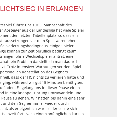
ICHTSIEG IN ERLANGEN
tsspiel führte uns zur 3. Mannschaft des
er Absteiger aus der Landesliga hat viele Spieler
ent den letzten Tabellenplatz, so dass ein
ie Voraussetzungen vor dem Spiel waren eher
fiel verletzungsbedingt aus, einige Spieler
ige können zur Zeit beruflich bedingt kaum
Erlangen ohne Wechselspieler antrat, eine
schaft ein Problem darstellt, da man dadurch
zt. Trotz intensiver Warnungen vor dem Spiel
 personellen Konstellation des Gegners
nell, dass der HC nichts zu verlieren hatte und
ie ging, während wir gut 15 Minuten benötigten,
u finden. Es gelang uns in dieser Phase einen
tand in eine knappe Führung umzuwandeln und
e Pause zu gehen. Wir hatten bis dahin eine sehr
gt und den Gegner immer wieder durch
ht, als er eigentlich war. Leider setzte sich
. Halbzeit fort. Nach einem anfänglichen kurzen