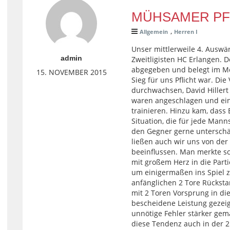
MÜHSAMER PFL
,
Allgemein
Herren I
Unser mittlerweile 4. Auswär
admin
Zweitligisten HC Erlangen. D
abgegeben und belegt im Mom
15. NOVEMBER 2015
Sieg für uns Pflicht war. D
durchwachsen, David Hillert 
waren angeschlagen und ein
trainieren. Hinzu kam, dass 
Situation, die für jede Mann
den Gegner gerne unterschät
ließen auch wir uns von der
beeinflussen. Man merkte sch
mit großem Herz in die Part
um einigermaßen ins Spiel z
anfänglichen 2 Tore Rücks
mit 2 Toren Vorsprung in di
bescheidene Leistung gezei
unnötige Fehler stärker gemac
diese Tendenz auch in der 2