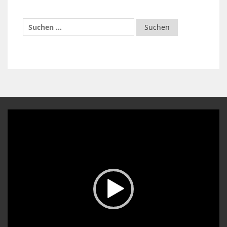
Video-
Player