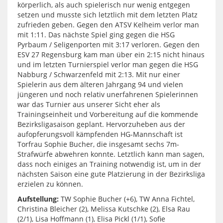
körperlich, als auch spielerisch nur wenig entgegen
setzen und musste sich letztlich mit dem letzten Platz
zufrieden geben. Gegen den ATSV Kelheim verlor man
mit 1:11. Das nächste Spiel ging gegen die HSG
Pyrbaum / Seligenporten mit 3:17 verloren. Gegen den
ESV 27 Regensburg kam man über ein 2:15 nicht hinaus
und im letzten Turnierspiel verlor man gegen die HSG
Nabburg / Schwarzenfeld mit 2:13. Mit nur einer
Spielerin aus dem älteren Jahrgang 94 und vielen
jüngeren und noch relativ unerfahrenen Spielerinnen
war das Turnier aus unserer Sicht eher als
Trainingseinheit und Vorbereitung auf die kommende
Bezirksligasaison geplant. Hervorzuheben aus der
aufopferungsvoll kämpfenden HG-Mannschaft ist
Torfrau Sophie Bucher, die insgesamt sechs 7m-
Strafwürfe abwehren konnte. Letztlich kann man sagen,
dass noch einiges an Training notwendig ist, um in der
nächsten Saison eine gute Platzierung in der Bezirksliga
erzielen zu können.
Aufstellung:
TW Sophie Bucher (+6), TW Anna Fichtel,
Christina Bleicher (2), Melissa Kutschke (2), Elsa Rau
(2/1), Lisa Hoffmann (1), Elisa Pickl (1/1), Sofie