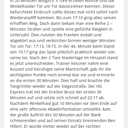
in 20 Minuten lediglich 3 Tore erzielen konnte und die
Winkelhaider Tor um Tor davonziehen konnten. Dieser
befürchtete Einbruch sollte dieses mal nicht sofort nach
Wiederanpfiff kommen. Bis zum 17:10 ging alles seinen
erhofften Weg. Doch dann bekam man eine Reihe 2 –
Minuten Strafen und spielte eine gefühlte Ewigkeit in
Unterzahl. Dies nutzten die Franken eiskalt und
abgeklärt aus und verkürzten binnen weniger Minuten
Tor um Tor: 17:13, 18:15. In der 44. Minute beim Stand
von 19:17 ging das Spiel plötzlich praktisch wieder von
vorne los. Nach der 2 Tore Niederlage im Hinspiel stand
es jetzt unentschieden. Trainer Kessner nahm eine
Auszeit und beruhigte seine Mannschaft, gab ihr die
wichtigsten Punkte noch einmal klar vor und erinnerte
an die ersten 30 Minuten. Dies half und brachte die
Tangrintler wieder auf die Siegesstraße. Der HG
Express trat mit der breiten Brust der ersten 30
Minuten auf und setzte sich schnell auf 22:17 ab.
Nachdem Winkelhaid gut 10 Minuten vor dem Ende auf
eine sehr offensive Abwehrformation umstellte, kam
der große Auftritt des 50 Minuten auf der Bank
schmorenden und auf seinen Einsatz brennenden Ben
Hillert. Er wurde immer wieder auf der rechten