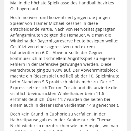
Mal in die höchste Spielklasse des Handballlbezirkes
Ostbayern auf.
Hoch motiviert und konzentriert gingen die jungen
Spieler von Trainer Michael Kessner in diese
entscheidende Partie. Nach von Nervosität geprägten
Anfangsminuten zeigten die Hemauer, wie man die
Winkelhaider Bayernligareserve heute besiegen wollte:
Gestützt von einer aggressiven und extrem
ballorientierten 6-0 – Abwehr sollte der Gegner
kontinuierlich mit schnellem Angriffsspiel zu eigenen
Fehlern in der Defensive gezwungen werden. Diese
Marschroute ging zu 100% auf. Der Abwehrmittelblock
machte ein Riesenspiel und ließ ab der 10. Spielminute
beim Stand von 5:5 praktisch nichts mehr zu. Der HG
Express setzte sich Tor um Tor ab und distanzierte die
sichtlich beeindruckten Winkelhaider beim 11:6
erstmals deutlich. Über 11:7 wurden die Seiten bei
einem auch in dieser Höhe verdienten 14:8 gewechselt.
Doch kein Grund in Euphorie zu verfallen. In der
Halbzeitpause gab es in der Kabine nur ein Thema:
Nicht wieder so einzubrechen wie im Hinspiel, wo man