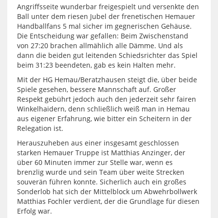
Angriffsseite wunderbar freigespielt und versenkte den
Ball unter dem riesen Jubel der frenetischen Hemauer
Handballfans 5 mal sicher im gegnerischen Gehäuse.
Die Entscheidung war gefallen: Beim Zwischenstand
von 27:20 brachen allmählich alle Dämme. Und als
dann die beiden gut leitenden Schiedsrichter das Spiel
beim 31:23 beendeten, gab es kein Halten mehr.
Mit der HG Hemau/Beratzhausen steigt die, über beide
Spiele gesehen, bessere Mannschaft auf. Großer
Respekt gebührt jedoch auch den jederzeit sehr fairen
Winkelhaidern, denn schließlich weiß man in Hemau
aus eigener Erfahrung, wie bitter ein Scheitern in der
Relegation ist.
Herauszuheben aus einer insgesamt geschlossen
starken Hemauer Truppe ist Matthias Anzinger, der
über 60 Minuten immer zur Stelle war, wenn es
brenzlig wurde und sein Team über weite Strecken
souverän führen konnte. Sicherlich auch ein großes
Sonderlob hat sich der Mittelblock um Abwehrbollwerk
Matthias Fochler verdient, der die Grundlage für diesen
Erfolg war.