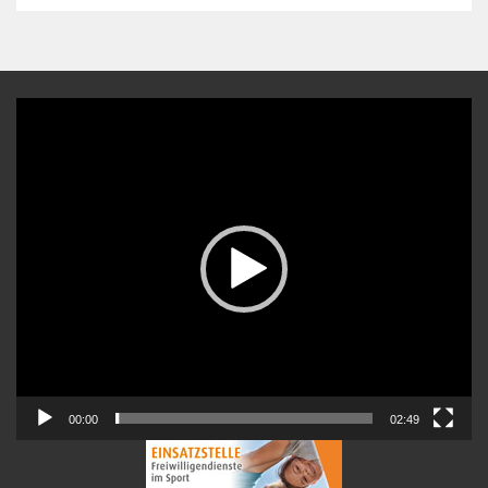
Video-
Player
00:00
02:49