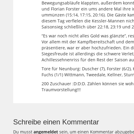
Bewegungsabläufe klappten, außerdem konnt
und Florian Forster ein ums andere Mal ihre i
ummünzen (15:14, 17:15, 20:16). Die Gäste ka
diesem Tag verfielen die Kessler-Mannen nich
Saisonsieg schließlich über 22:18, 23:19 und 
“Es war noch nicht alles Gold was glänzte”, r
Vor allem mit der Kampfbereitschaft und dem 
präsentiere, war er aber hochzufrieden. Ein
Siegesfreude ist allerdings die schwere Verl
Achillessehnenriss für den Rest der Saison au
Tore für Neunburg: Duscher (7), Forster (6/2), Kr
Fuchs (1/1) Wittmann, Tweedale, Kellner, Sturm
200 Zuschauer :D:D:D. Zählen können sie wohl 
Traumvorstellung!!!
Schreibe einen Kommentar
Du musst
angemeldet
sein, um einen Kommentar abzugebe