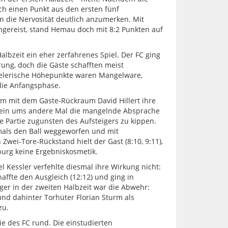
ich einen Punkt aus den ersten fünf
rn die Nervosität deutlich anzumerken. Mit
ngereist, stand Hemau doch mit 8:2 Punkten auf
lbzeit ein eher zerfahrenes Spiel. Der FC ging
ung, doch die Gäste schafften meist
pielerische Höhepunkte waren Mangelware,
die Anfangsphase.
em mit dem Gäste-Rückraum David Hillert ihre
e ein ums andere Mal die mangelnde Absprache
ie Partie zugunsten des Aufsteigers zu kippen.
rmals den Ball weggeworfen und mit
wei-Tore-Rückstand hielt der Gast (8:10, 9:11),
burg keine Ergebniskosmetik.
 Kessler verfehlte diesmal ihre Wirkung nicht:
haffte den Ausgleich (12:12) und ging in
er in der zweiten Halbzeit war die Abwehr:
und dahinter Torhüter Florian Sturm als
zu.
ie des FC rund. Die einstudierten