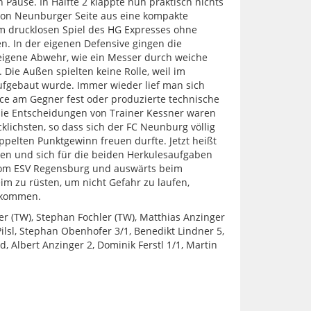
n Pause. In Hälfte 2 klappte nun praktisch nichts
 von Neunburger Seite aus eine kompakte
 drucklosen Spiel des HG Expresses ohne
. In der eigenen Defensive gingen die
eigene Abwehr, wie ein Messer durch weiche
. Die Außen spielten keine Rolle, weil im
fgebaut wurde. Immer wieder lief man sich
ce am Gegner fest oder produzierte technische
die Entscheidungen von Trainer Kessner waren
klichsten, so dass sich der FC Neunburg völlig
ppelten Punktgewinn freuen durfte. Jetzt heißt
en und sich für die beiden Herkulesaufgaben
vom ESV Regensburg und auswärts beim
im zu rüsten, um nicht Gefahr zu laufen,
 kommen.
er (TW), Stephan Fochler (TW), Matthias Anzinger
Pilsl, Stephan Obenhofer 3/1, Benedikt Lindner 5,
ld, Albert Anzinger 2, Dominik Ferstl 1/1, Martin