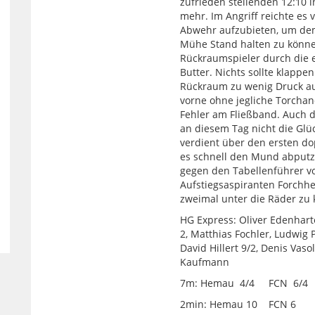
zufrieden stellenden 12:10 i
mehr. Im Angriff reichte es
Abwehr aufzubieten, um dem
Mühe Stand halten zu können
Rückraumspieler durch die 
Butter. Nichts sollte klappen
Rückraum zu wenig Druck au
vorne ohne jegliche Torchan
Fehler am Fließband. Auch 
an diesem Tag nicht die Glüc
verdient über den ersten do
es schnell den Mund abputz
gegen den Tabellenführer 
Aufstiegsaspiranten Forchhe
zweimal unter die Räder zu
HG Express: Oliver Edenhart
2, Matthias Fochler, Ludwig 
David Hillert 9/2, Denis Vaso
Kaufmann
7m: Hemau 4/4 FCN 6/4
2min: Hemau 10 FCN 6