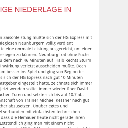
IGE NIEDERLAGE IN
n Saisonleistung mußte sich der HG Express mit
 sieglosen Neunburgern völlig verdient
te eine normale Leistung ausgereicht, um einen
besiegen zu können. Neunburg trat ohne Fuchs
zu dem nach 46 Minuten auf Halb Rechts Sturm
einwirkung verletzt ausscheiden mußte. Doch
m besser ins Spiel und ging von Beginn bis
Als sich der HG Express nach gut 10 Minuten
astgeber eingestellt hatte, zeichnete sich immer
 jetzt wenden sollte. Immer wieder über David
chen Toren und setzte sich bis auf 10:7 ab.
nschaft von Trainer Michael Kessner nach gut
icher abzusetzen. Unüberlegtes und
iel verbunden mit einfachsten technischen
t, dass die Hemauer heute nicht gerade ihren
 Letztendlich ging man mit einem nicht