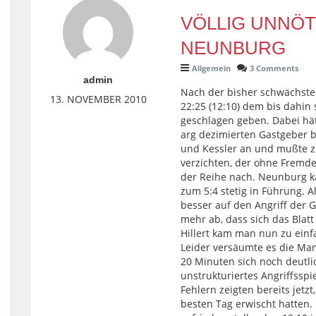
VÖLLIG UNNÖT
NEUNBURG
Allgemein
3 Comments
admin
Nach der bisher schwächste
13. NOVEMBER 2010
22:25 (12:10) dem bis dahin
geschlagen geben. Dabei hät
arg dezimierten Gastgeber 
und Kessler an und mußte 
verzichten, der ohne Fremd
der Reihe nach. Neunburg ka
zum 5:4 stetig in Führung. 
besser auf den Angriff der G
mehr ab, dass sich das Blatt
Hillert kam man nun zu einfa
Leider versäumte es die Man
20 Minuten sich noch deutl
unstrukturiertes Angriffssp
Fehlern zeigten bereits jetz
besten Tag erwischt hatten.