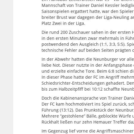
Mannschaft von Trainer Daniel Kessler ledigl
Saisonspielen ergattert hatte, war den Spiele
breiter Brust war dagegen der Liga-Neuling a
Platz Zwei in der Liga.
Die rund 200 Zuschauer sahen in der ersten Ha
in den ersten Minuten zwar mehrmals in Führ
postwendend den Ausgleich (1:1, 3:3, 5:5). S
technische Fehler auf beiden Seiten prägten 
In der Abwehr hatten die Neunburger vor all
liebe Not. Dieser nutzte in der Anfangsphas
und erzielte einfache Tore. Beim 6:8 schien d
In dieser Phase hatte der FC im Angriff meh
Schiedsrichter-Entscheidungen gehadert. Den Z
bis zum Halbzeitpfiff bei 10:12 schaffte Neun
Doch die Kabinenansprache von Trainer Daniel
Der FC kam hochmotiviert ins Spiel zurück, sc
Führung (13:12). Das Prunkstück der Neunburg
Mehrere “gestohlene” Bälle, geblockte Würfe 
Rückhalt ließen nur zehn Hemauer Treffer da
Im Gegenzug lief vorne die Angriffsmaschiner