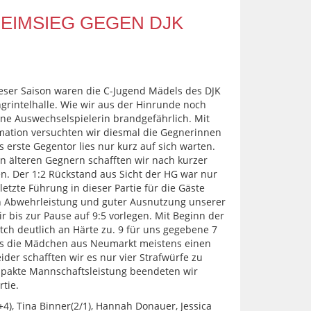
EIMSIEG GEGEN DJK
eser Saison waren die C-Jugend Mädels des DJK
grintelhalle. Wie wir aus der Hinrunde noch
hne Auswechselspielerin brandgefährlich. Mit
mation versuchten wir diesmal die Gegnerinnen
s erste Gegentor lies nur kurz auf sich warten.
 älteren Gegnern schafften wir nach kurzer
en. Der 1:2 Rückstand aus Sicht der HG war nur
etzte Führung in dieser Partie für die Gäste
n Abwehrleistung und guter Ausnutzung unserer
 bis zur Pause auf 9:5 vorlegen. Mit Beginn der
ch deutlich an Härte zu. 9 für uns gegebene 7
ss die Mädchen aus Neumarkt meistens einen
ider schafften wir es nur vier Strafwürfe zu
pakte Mannschaftsleistung beendeten wir
rtie.
+4), Tina Binner(2/1), Hannah Donauer, Jessica