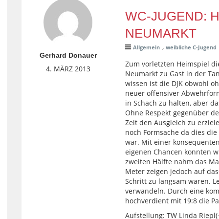
WC-JUGEND: H
NEUMARKT
,
Allgemein
weibliche C-Jugend
Gerhard Donauer
Zum vorletzten Heimspiel di
4. MÄRZ 2013
Neumarkt zu Gast in der Tan
wissen ist die DJK obwohl o
neuer offensiver Abwehrfor
in Schach zu halten, aber da
Ohne Respekt gegenüber den
Zeit den Ausgleich zu erziel
noch Formsache da dies die l
war. Mit einer konsequente
eigenen Chancen konnten wir
zweiten Hälfte nahm das Mat
Meter zeigen jedoch auf da
Schritt zu langsam waren. Le
verwandeln. Durch eine kom
hochverdient mit 19:8 die Pa
Aufstellung: TW Linda Riepl(