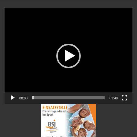
Video-
Player
00:00
02:49