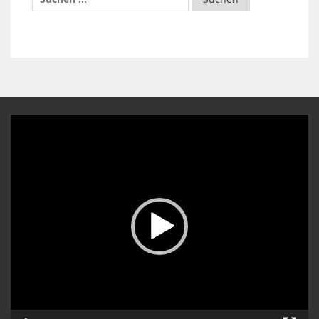
Video-
Player