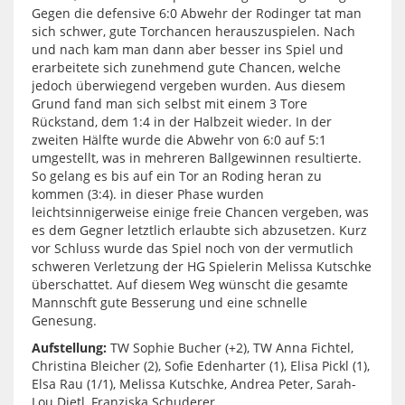
Gegen die defensive 6:0 Abwehr der Rodinger tat man
sich schwer, gute Torchancen herauszuspielen. Nach
und nach kam man dann aber besser ins Spiel und
erarbeitete sich zunehmend gute Chancen, welche
jedoch überwiegend vergeben wurden. Aus diesem
Grund fand man sich selbst mit einem 3 Tore
Rückstand, dem 1:4 in der Halbzeit wieder. In der
zweiten Hälfte wurde die Abwehr von 6:0 auf 5:1
umgestellt, was in mehreren Ballgewinnen resultierte.
So gelang es bis auf ein Tor an Roding heran zu
kommen (3:4). in dieser Phase wurden
leichtsinnigerweise einige freie Chancen vergeben, was
es dem Gegner letztlich erlaubte sich abzusetzen. Kurz
vor Schluss wurde das Spiel noch von der vermutlich
schweren Verletzung der HG Spielerin Melissa Kutschke
überschattet. Auf diesem Weg wünscht die gesamte
Mannschft gute Besserung und eine schnelle
Genesung.
Aufstellung:
TW Sophie Bucher (+2), TW Anna Fichtel,
Christina Bleicher (2), Sofie Edenharter (1), Elisa Pickl (1),
Elsa Rau (1/1), Melissa Kutschke, Andrea Peter, Sarah-
Lou Dietl, Franziska Schuderer.