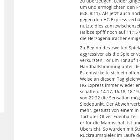
zu überzeugen. Leider ginge
um und ermöglichten den Fr
(6:8, 8:11). Als jetzt auch n
gegen den HG Express verhän
nutzte dies zum zwischenze
Halbzeitpfiff noch auf 11:15
die Herzogenauracher einig
Zu Beginn des zweiten Spiel
aggressiver als die Spieler 
verkürzten Tor um Tor auf 1
Handballstimmung unter de
Es entwickelte sich ein off
Weise an diesem Tag gleich
HG Express immer wieder en
schaffen: 14:17, 16:18, 18:19
von 22:22 die Sensation mögl
Siedepunkt. Der Abwehrverb
mehr, gestützt von einem in
Torhüter Oliver Edenharter.
er für die Mannschaft ist und
Übersicht. So wurden mit St
Rückraumspieler im Laufe de