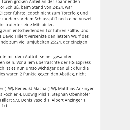
n Toren großen Anteil an der spannenden
r Schluß, beim Stand von 24:24, war
Dieser führte jedoch nicht zum Torerfolg und
ekunden vor dem Schlusspfiff noch eine Auszeit
struierte seine Mitspieler,
g zum entscheidenden Tor führen sollte. Und
 David Hillert versenkte den letzten Wurf des
nde zum viel umjubelten 25:24, der einzigen
nte mit dem Auftritt seiner gesamten
n sein. Vor allem überraschte der HG Express
och ist es nun umso wichtiger den Blick für die
 Dies waren 2 Punkte gegen den Abstieg, nicht
er (TW), Benedikt Macha (TW), Matthias Anzinger
s Fochler 4, Ludwig Pilsl 1, Stephan Obenhofer
Hillert 9/3, Denis Vasold 1, Albert Anzinger 1,
 1/1