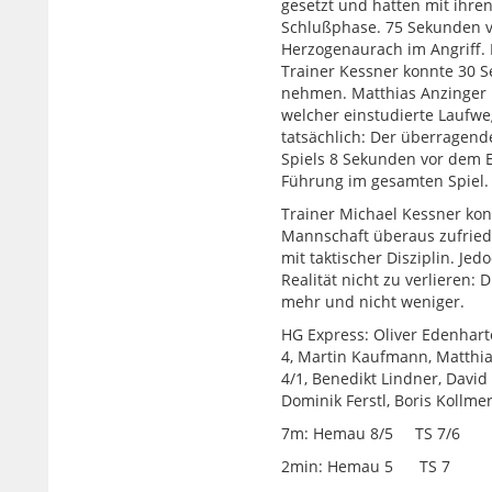
gesetzt und hatten mit ihre
Schlußphase. 75 Sekunden vo
Herzogenaurach im Angriff. 
Trainer Kessner konnte 30 S
nehmen. Matthias Anzinger in
welcher einstudierte Laufwe
tatsächlich: Der überragende
Spiels 8 Sekunden vor dem E
Führung im gesamten Spiel.
Trainer Michael Kessner kon
Mannschaft überaus zufriede
mit taktischer Disziplin. Jed
Realität nicht zu verlieren:
mehr und nicht weniger.
HG Express: Oliver Edenhart
4, Martin Kaufmann, Matthia
4/1, Benedikt Lindner, David 
Dominik Ferstl, Boris Kollmer
7m: Hemau 8/5 TS 7/6
2min: Hemau 5 TS 7