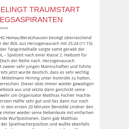
GELINGT TRAUMSTART
IEGSASPIRANTEN
ment
 HG Hemau/Beratzhausen besiegt überraschend
er der BOL aus Herzogenaurach mit 25:24 (11:15).
der Tangrintelhalle sorgte somit gerade der
 – Spielzeit nach einer klasse 2. Halbzeit für
n. Doch der Reihe nach. Herzogenaurach
rt zweier sehr jungen Mannschaften und führte
eits jetzt wurde deutlich, dass es sehr wichtig
 Mittelmann Hirning unter Kontrolle zu halten,
erreichen. Dieser übte immer wieder gewaltigen
lblock aus und setzte dann geschickt seine
bwehr um Organisator Matthias Fochler machte
ersten Hälfte sehr gut und lies dann nur noch
e in den ersten 20 Minuten Benedikt Lindner den
e immer wieder seine Nebenleute mit einfachen
ende Wurfpositionen. Dann gab Matthias
 der Spielmacherposition und wußte ebenfalls