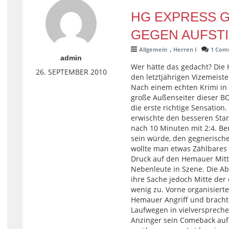
HG EXPRESS 
GEGEN AUFST
,
Allgemein
Herren I
1 Com
admin
Wer hätte das gedacht? Die
26. SEPTEMBER 2010
den letztjährigen Vizemeist
Nach einem echten Krimi in 
große Außenseiter dieser BOL
die erste richtige Sensatio
erwischte den besseren Sta
nach 10 Minuten mit 2:4. Ber
sein würde, den gegnerische
wollte man etwas Zählbares 
Druck auf den Hemauer Mitte
Nebenleute in Szene. Die A
ihre Sache jedoch Mitte der 
wenig zu. Vorne organisiert
Hemauer Angriff und bracht
Laufwegen in vielversprech
Anzinger sein Comeback auf