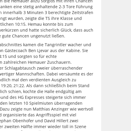
n die Hemauer allzu sorglos mit ihren Chancen
anken eine stetig anhaltende 2-3 Tore Führung
och innerhalb 3 Minuten 3 berechtigte Zeitstrafen
gt wurden, zeigte die TS ihre Klasse und
itlichen 10:15. Hemau konnte bis zum
 verkürzen und hatte sicherlich Glück, dass auch
e gute Chancen ungenutzt ließen.
abschnittes kamen die Tangrintler wacher und
von Gästecoach Ben Ljevar aus der Kabine. Sie
4:15 und sorgten so für echte
n zahlreichen Hemauer Zuschauern.
ener Schlagabtausch zweier überraschender
wertiger Mannschaften. Dabei versäumte es der
dlich mal den verdienten Ausgleich zu
, 19:20, 21:22. Als dann schließlich beim Stand
ich schien, kochte die Halle endgültig am
und des HG Expresses steigerte sich immer
 den letzten 10 Spielmiuten überragenden
 Dazu zeigte nun Matthias Anzinger wie wertvoll
 organisierte das Angriffsspiel mit viel
ephan Obenhofer und David Hillert zwei
r zweiten Hälfte immer wieder toll in Szene