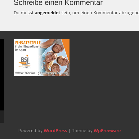
Schreibe einen Kommentar
Du musst
angemeldet
sein, um einen Kommentar abzugebe
Powered by
WordPress
| Theme by
WpFreeware