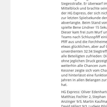
Siegesstraße. Er überwarf 
Mittelblock und brachte sei
der HG Express, der sich nic
zur letzten Spielsekunde dem
abverlangte. Beim Stand vo
spielte Bene Lindner 15 Seku
Dieser kam frei zum Wurf un
Teams nach Schlusspfiff eini
Pfiff aus und die Forchheim
etwas glücklichen, aber auf 
unverdienten 32:34 Siegtref
alle Beteiligten zufrieden: 
ohne jeglichen Druck gezeigt
weiterhin alle Chancen zum 
Kessner zeigte sich vom Cha
und hinterlässt eine funktio
Jahren in allen Belangen zu
hat.
HG Express: Oliver Edenharte
Matthias Fochler 2, Stephan 
Anzinger 9/3, Martin Kaufman
David Hillert 9/3, Ludwig Pils