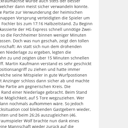
ückraumachse wurde auch stets der besser
 welcher dann meist sicher verwandeln konnte.
ie Partie zur Verwunderung der heimischen
knappen Vorsprung verteidigten die Spieler um
Fochler bis zum 17:16 Halbzeitstand. Zu Beginn
kassierte der HG Express schnell unnötige Zwei-
so die Forchheimer binnen weniger Minuten
lassen. Doch was nun geschah, zeigt den tollen
schaft: An statt sich nun dem drohenden
en Niederlage zu ergeben, legten die
Zahn zu und zeigten über 15 Minuten schnellen
iff. Martin Kaufmann verstand es sehr geschickt
sitionsangriff zu ziehen und hatte immer
elche seine Mitspieler in gute Wurfpostionen
ert Anzinger schloss dann sicher ab und machte
ke Partie am gegnerischen Kreis. Die
Rand einer Niederlage gebracht. Beim Stand
ie Möglichkeit, auf 5 Tore wegzuziehen. Wer
 dann nochmals aufkommen wäre. So jedoch
cksituation cool bleibenden Gastgebern wieder,
iten und beim 26:26 auszugleichen (46.
ckraumspieler Wolf brachte nun dank eines
eine Mannschaft wieder zurück auf die