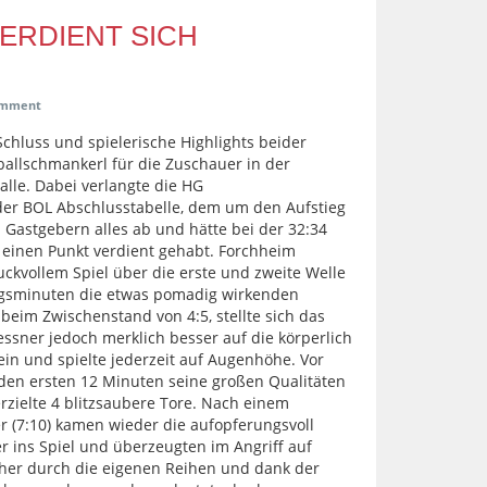
ERDIENT SICH
omment
chluss und spielerische Highlights beider
allschmankerl für die Zuschauer in der
lle. Dabei verlangte die HG
der BOL Abschlusstabelle, dem um den Aufstieg
 Gastgebern alles ab und hätte bei der 32:34
 einen Punkt verdient gehabt. Forchheim
uckvollem Spiel über die erste und zweite Welle
ngsminuten die etwas pomadig wirkenden
eim Zwischenstand von 4:5, stellte sich das
ssner jedoch merklich besser auf die körperlich
ein und spielte jederzeit auf Augenhöhe. Vor
n den ersten 12 Minuten seine großen Qualitäten
zielte 4 blitzsaubere Tore. Nach einem
 (7:10) kamen wieder die aufopferungsvoll
ins Spiel und überzeugten im Angriff auf
sicher durch die eigenen Reihen und dank der