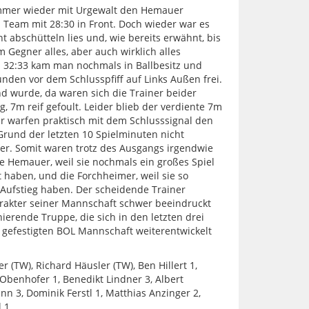
immer wieder mit Urgewalt den Hemauer
n Team mit 28:30 in Front. Doch wieder war es
ht abschütteln lies und, wie bereits erwähnt, bis
 Gegner alles, aber auch wirklich alles
n 32:33 kam man nochmals in Ballbesitz und
nden vor dem Schlusspfiff auf Links Außen frei.
d wurde, da waren sich die Trainer beider
g, 7m reif gefoult. Leider blieb der verdiente 7m
er warfen praktisch mit dem Schlusssignal den
Grund der letzten 10 Spielminuten nicht
fer. Somit waren trotz des Ausgangs irgendwie
Die Hemauer, weil sie nochmals ein großes Spiel
 haben, und die Forchheimer, weil sie so
Aufstieg haben. Der scheidende Trainer
rakter seiner Mannschaft schwer beeindruckt
nierende Truppe, die sich in den letzten drei
r gefestigten BOL Mannschaft weiterentwickelt
r (TW), Richard Häusler (TW), Ben Hillert 1,
Obenhofer 1, Benedikt Lindner 3, Albert
n 3, Dominik Ferstl 1, Matthias Anzinger 2,
l 1