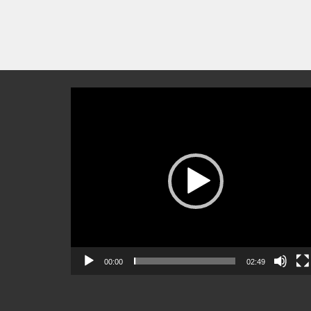
Video-
Player
00:00
02:49