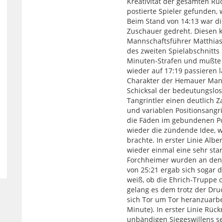
Kreativität der gesamten R
postierte Spieler gefunden,
Beim Stand von 14:13 war d
Zuschauer gedreht. Diesen 
Mannschaftsführer Matthias 
des zweiten Spielabschnitts 
Minuten-Strafen und mußte 
wieder auf 17:19 passieren 
Charakter der Hemauer Mann
Schicksal der bedeutungslos
Tangrintler einen deutlich 
und variablen Positionsangr
die Fäden im gebundenen Po
wieder die zündende Idee, w
brachte. In erster Linie Alb
wieder einmal eine sehr star
Forchheimer wurden an den 
von 25:21 ergab sich sogar d
weiß, ob die Ehrich-Truppe
gelang es dem trotz der Dru
sich Tor um Tor heranzuarbe
Minute). In erster Linie Rü
unbändigen Siegeswillens s