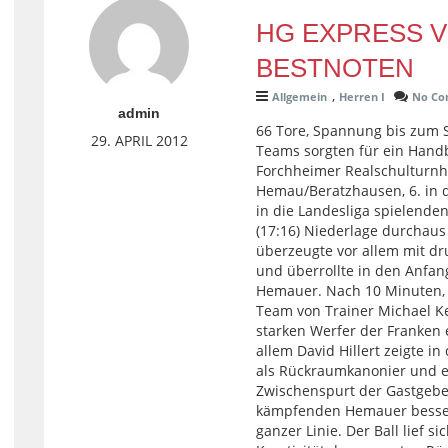
HG EXPRESS V
BESTNOTEN
,
Allgemein
Herren I
No C
admin
66 Tore, Spannung bis zum S
29. APRIL 2012
Teams sorgten für ein Handb
Forchheimer Realschulturnha
Hemau/Beratzhausen, 6. in 
in die Landesliga spielenden
(17:16) Niederlage durchaus
überzeugte vor allem mit dr
und überrollte in den Anfa
Hemauer. Nach 10 Minuten, b
Team von Trainer Michael Ke
starken Werfer der Franken 
allem David Hillert zeigte i
als Rückraumkanonier und er
Zwischenspurt der Gastgeber
kämpfenden Hemauer besser 
ganzer Linie. Der Ball lief 