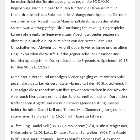
Im ersten Spiel des Turniertages ging es gegen die SG DJK/SC
Regensburg. Nach ein paar Minuten führten die Hemauer mit 3:1.
Leider drehte sich das Spiel nach der Anfangsphase komplett. Die noch,
vor allem in der Abwehr, gute Mannschaftsleistung von der letzten
Saison, war wie weg gefegt. Die Zuordnung fehlte völlig. Gegenspieler
kamen ohne jegliche Gegenwehr zum Abschluss. Leider zeigten sich in
diesem Spiel auch die Torleute nicht von der besten Seite. Das
Umschalten von Abwehr auf Angriff dauerte viel zu lange und zu allem
Unglück wurden die Würfe auf das gegnerische Tor unsauber und
leichtfertig ausgeführt. Das enttäuschende Ergebnis zu Spielende 10:15
für den SG (n.T.: 13:22).
Mit dieser bitteren und unnötigen Niederlage ging es im zweiten Spiel
gegen die als stärker eingeschätzte Mannschaft des HC Städtedreieck II.
Hier zeigte die Mannschaft nun ihre gewohnten stärken in der Abwehr.
Aber auch hier gelang es nicht das Spiel schnell zu machen. Durch den
treffsicheren Angriff und die nun hervorragende Leistung unserer
beider Torhüter Daniel Keil und Thomas Maußhammer gelang es einen
souveränen 12:3 Sieg (n.T.: 16:5) nach Hause zu fahren.
Aufstellung: Daniel Keil (TW +2), Timo Lorenz (1/0), Justin Kirchgessner,
Niklas Lehner (1/0), Lukas Dinauer, Fabian Schweiker (8/0), Tim Vasold
(9/0), Hans-Jörg Spranger, Thomas Maußhammer (TW), Alexander