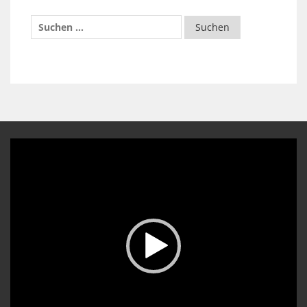
Video-
Player