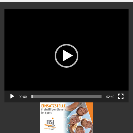
Video-
Player
00:00
02:49