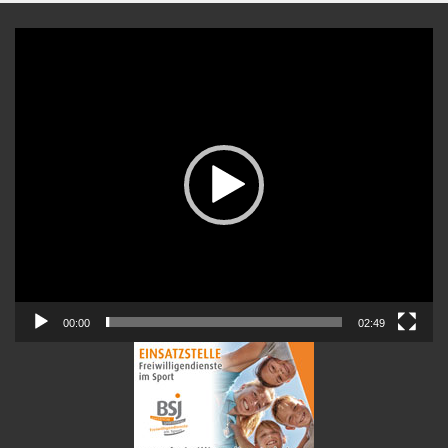
Video-
Player
00:00
02:49