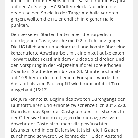
Im bereits dritten Heimspiel der Saison traf die HG Jura
auf den Aufsteiger HC Städtedreieck. Nachdem die
ersten beiden Spiele in der Tangrintelhalle verloren
gingen, wollten die HGler endlich in eigener Halle
punkten.
Den besseren Starten hatten aber die körperlich
überlegenen Gäste, welche mit 0:2 in Führung gingen.
Die HG blieb aber unbeeindruckt und konnte über eine
konzentrierte Abwehrarbeit mit einem gut aufgelegten
Torwart Lukas Ferstl mit dem 4:3 das Spiel drehen und
den Vorsprung in der Folgezeit auf drei Tore erhöhen.
Zwar kam Städtedreieck bis zur 23. Minute nochmals
auf 10:9 heran, doch mit einem Endspurt wurde der
Abstand bis zum Pausenpfiff wiederum auf drei Tore
ausgebaut (15:12).
Die Jura konnte zu Beginn des zweiten Durchgangs den
Lauf fortführen und erhöhte zwischenzeitlich auf 25:20.
Dann kam das Spiel der Gastgeber aber ins stocken. In
der Offensive fand man gegen die nun aggressivere
Abwehr der Gäste nicht mehr die gewünschten
Lösungen und in der Defensive tat sich die HG auch
zunehmend schwerer. So konnte der HC den Abstand