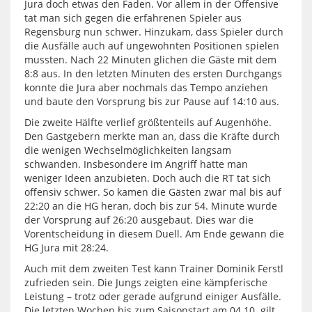
Jura doch etwas den Faden. Vor allem in der Offensive
tat man sich gegen die erfahrenen Spieler aus
Regensburg nun schwer. Hinzukam, dass Spieler durch
die Ausfälle auch auf ungewohnten Positionen spielen
mussten. Nach 22 Minuten glichen die Gäste mit dem
8:8 aus. In den letzten Minuten des ersten Durchgangs
konnte die Jura aber nochmals das Tempo anziehen
und baute den Vorsprung bis zur Pause auf 14:10 aus.
Die zweite Hälfte verlief größtenteils auf Augenhöhe.
Den Gastgebern merkte man an, dass die Kräfte durch
die wenigen Wechselmöglichkeiten langsam
schwanden. Insbesondere im Angriff hatte man
weniger Ideen anzubieten. Doch auch die RT tat sich
offensiv schwer. So kamen die Gästen zwar mal bis auf
22:20 an die HG heran, doch bis zur 54. Minute wurde
der Vorsprung auf 26:20 ausgebaut. Dies war die
Vorentscheidung in diesem Duell. Am Ende gewann die
HG Jura mit 28:24.
Auch mit dem zweiten Test kann Trainer Dominik Ferstl
zufrieden sein. Die Jungs zeigten eine kämpferische
Leistung – trotz oder gerade aufgrund einiger Ausfälle.
Die letzten Wochen bis zum Saisonstart am 04.10. gilt