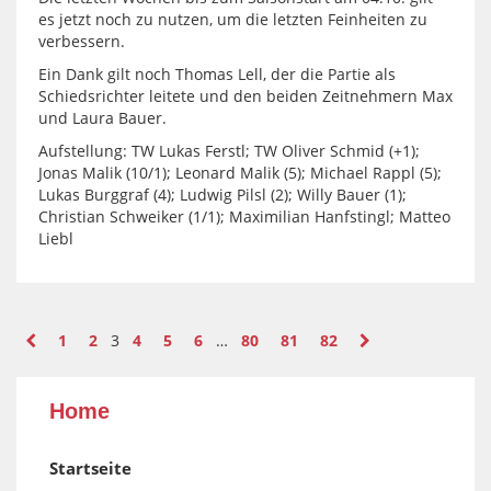
es jetzt noch zu nutzen, um die letzten Feinheiten zu
verbessern.
Ein Dank gilt noch Thomas Lell, der die Partie als
Schiedsrichter leitete und den beiden Zeitnehmern Max
und Laura Bauer.
Aufstellung: TW Lukas Ferstl; TW Oliver Schmid (+1);
Jonas Malik (10/1); Leonard Malik (5); Michael Rappl (5);
Lukas Burggraf (4); Ludwig Pilsl (2); Willy Bauer (1);
Christian Schweiker (1/1); Maximilian Hanfstingl; Matteo
Liebl
1
2
3
4
5
6
…
80
81
82
Home
Startseite