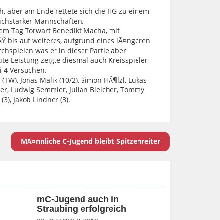
h, aber am Ende rettete sich die HG zu einem
eichstarker Mannschaften.
em Tag Torwart Benedikt Macha, mit
Ÿ bis auf weiteres, aufgrund eines lÃ¤ngeren
chspielen was er in dieser Partie aber
te Leistung zeigte diesmal auch Kreisspieler
i 4 Versuchen.
(TW), Jonas Malik (10/2), Simon HÃ¶lzl, Lukas
er, Ludwig Semmler, Julian Bleicher, Tommy
(3), Jakob Lindner (3).
MÃ¤nnliche C-Jugend bleibt Spitzenreiter
mC-Jugend auch in
Straubing erfolgreich