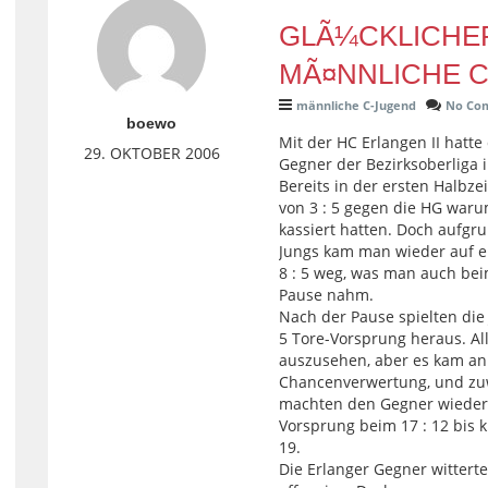
GLÃ¼CKLICHE
MÃ¤NNLICHE 
männliche C-Jugend
No Co
boewo
Mit der HC Erlangen II hatt
29. OKTOBER 2006
Gegner der Bezirksoberliga 
Bereits in der ersten Halbze
von 3 : 5 gegen die HG waru
kassiert hatten. Doch aufg
Jungs kam man wieder auf e
8 : 5 weg, was man auch beim
Pause nahm.
Nach der Pause spielten die
5 Tore-Vorsprung heraus. Al
auszusehen, aber es kam an
Chancenverwertung, und zuwe
machten den Gegner wieder s
Vorsprung beim 17 : 12 bis k
19.
Die Erlanger Gegner wittert