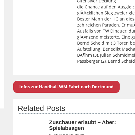
offensiver Deckung
die Chance auf den Ausgleic
glÃ¼cklichen Sieg zweier gl
Bester Mann der HG an dies
zahlreichen Paraden. Er muÃ
Ausfalls von TW Dinauer, dur
glÃ¤nzend meisterte. Eine gu
Bernd Scheid mit 3 Toren be
Aufstellung: Benedikt Macha 
BÃ¶hm (3), Julian Schmidmei
Passberger (2), Bernd Scheid 
Infos zur Handball-WM Fahrt nach Dortmund
Related Posts
Zuschauer erlaubt – Aber:
Spielabsagen