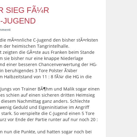
R SIEG FÃ¼R
C-JUGEND
mment
e die mÃ¤nnliche C-Jugend den bisher stÃ¤rksten
in der heimischen Tangrintelhalle.
it zeigten die GÃ¤ste aus Franken beim Stande
m sie bisher nur eine knappe Niederlage
rund einer besseren Chancenverwertung der HG-
in beruhigendes 3 Tore Polster Ã¼ber
 Halbzeitstand von 11 : 8 fÃ¼r die HG in die
 Jungs von Trainer BÃ¶hm und Malik sogar einen
les schien auf einen sicheren dritten Heimsieg
 diesem Nachmittag ganz anders. Schlechte
nig Geduld und Eigeninitiative im Angriff
tark. So verspielte die C-Jugend einen 5 Tore
urz vor Ende der Partie runter auf nur noch 20 :
en nun die Punkte, und hatten sogar noch bei