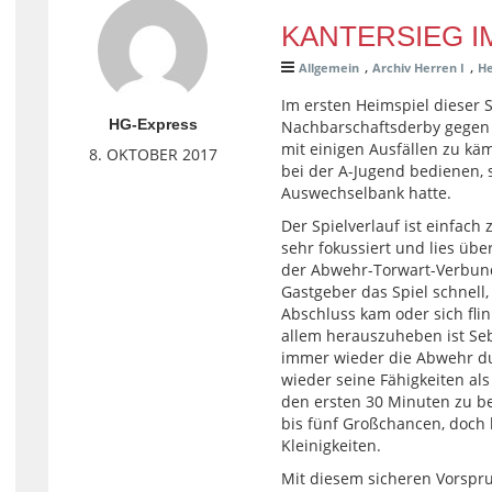
KANTERSIEG I
,
,
Allgemein
Archiv Herren I
He
Im ersten Heimspiel dieser S
HG-Express
Nachbarschaftsderby gegen
mit einigen Ausfällen zu kä
8. OKTOBER 2017
bei der A-Jugend bedienen,
Auswechselbank hatte.
Der Spielverlauf ist einfach
sehr fokussiert und lies üb
der Abwehr-Torwart-Verbund
Gastgeber das Spiel schnel
Abschluss kam oder sich flin
allem herauszuheben ist Seb
immer wieder die Abwehr du
wieder seine Fähigkeiten al
den ersten 30 Minuten zu be
bis fünf Großchancen, doch 
Kleinigkeiten.
Mit diesem sicheren Vorspru