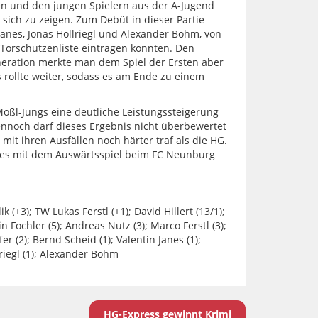
en und den jungen Spielern aus der A-Jugend
ich zu zeigen. Zum Debüt in dieser Partie
Janes, Jonas Höllriegl und Alexander Böhm, von
 Torschützenliste eintragen konnten. Den
neration merkte man dem Spiel der Ersten aber
 rollte weiter, sodass es am Ende zu einem
 Mößl-Jungs eine deutliche Leistungssteigerung
nnoch darf dieses Ergebnis nicht überbewertet
mit ihren Ausfällen noch härter traf als die HG.
 es mit dem Auswärtsspiel beim FC Neunburg
 (+3); TW Lukas Ferstl (+1); David Hillert (13/1);
 Fochler (5); Andreas Nutz (3); Marco Ferstl (3);
er (2); Bernd Scheid (1); Valentin Janes (1);
lriegl (1); Alexander Böhm
HG-Express gewinnt Krimi