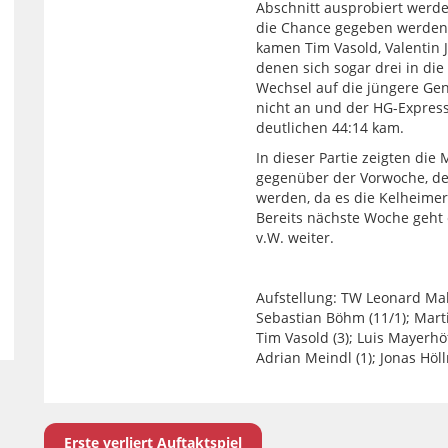
Abschnitt ausprobiert werd
die Chance gegeben werden s
kamen Tim Vasold, Valentin 
denen sich sogar drei in die
Wechsel auf die jüngere Ge
nicht an und der HG-Express
deutlichen 44:14 kam.
In dieser Partie zeigten die
gegenüber der Vorwoche, de
werden, da es die Kelheimer 
Bereits nächste Woche geht
v.W. weiter.
Aufstellung: TW Leonard Malik
Sebastian Böhm (11/1); Martin
Tim Vasold (3); Luis Mayerhöf
Adrian Meindl (1); Jonas Höl
Erste verliert Auftaktspiel