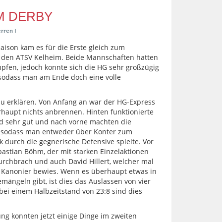
M DERBY
rren I
aison kam es für die Erste gleich zum
 den ATSV Kelheim. Beide Mannschaften hatten
mpfen, jedoch konnte sich die HG sehr großzügig
 sodass man am Ende doch eine volle
 zu erklären. Von Anfang an war der HG-Express
erhaupt nichts anbrennen. Hinten funktionierte
 sehr gut und nach vorne machten die
l, sodass man entweder über Konter zum
k durch die gegnerische Defensive spielte. Vor
astian Böhm, der mit starken Einzelaktionen
rchbrach und auch David Hillert, welcher mal
s Kanonier bewies. Wenn es überhaupt etwas in
mängeln gibt, ist dies das Auslassen von vier
bei einem Halbzeitstand von 23:8 sind dies
ng konnten jetzt einige Dinge im zweiten