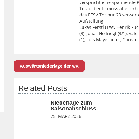
verspricht eine spannende Pa
Torausbeute muss aber erhö
das ETSV Tor nur 23 verwer
Aufstellung:
Lukas Ferstl (TW), Henrik Fuch
(3), Jonas Höllriegl (3/1), Val
(1), Luis Mayerhöfer, Christo
Auswärtsniederlage der wA
Related Posts
Niederlage zum
Saisonabschluss
25. MÄRZ 2026