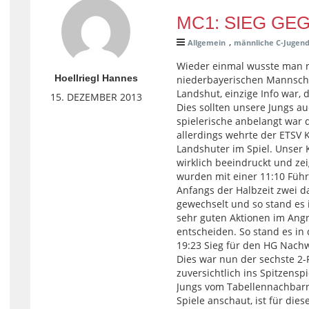
MC1: SIEG GE
,
Allgemein
männliche C-Jugen
Wieder einmal wusste man n
Hoellriegl Hannes
niederbayerischen Mannscha
Landshut, einzige Info war, 
15. DEZEMBER 2013
Dies sollten unsere Jungs 
spielerische anbelangt war 
allerdings wehrte der ETSV 
Landshuter im Spiel. Unser 
wirklich beeindruckt und zei
wurden mit einer 11:10 Füh
Anfangs der Halbzeit zwei d
gewechselt und so stand es i
sehr guten Aktionen im Angri
entscheiden. So stand es in
19:23 Sieg für den HG Nach
Dies war nun der sechste 2-
zuversichtlich ins Spitzens
Jungs vom Tabellennachbarn
Spiele anschaut, ist für die