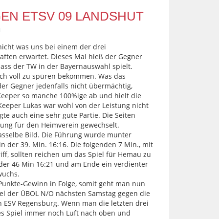
GEN ETSV 09 LANDSHUT
d
icht was uns bei einem der drei
ften erwartet. Dieses Mal hieß der Gegner
dass der TW in der Bayernauswahl spielt.
auch voll zu spüren bekommen. Was das
der Gegner jedenfalls nicht übermächtig,
Keeper so manche 100%ige ab und hielt die
Keeper Lukas war wohl von der Leistung nicht
gte auch eine sehr gute Partie. Die Seiten
rung für den Heimverein gewechselt.
asselbe Bild. Die Führung wurde munter
n der 39. Min. 16:16. Die folgenden 7 Min., mit
ff, sollten reichen um das Spiel für Hemau zu
 der 46 Min 16:21 und am Ende ein verdienter
wuchs.
Punkte-Gewinn in Folge, somit geht man nun
piel der ÜBOL N/O nächsten Samstag gegen die
 ESV Regensburg. Wenn man die letzten drei
ses Spiel immer noch Luft nach oben und