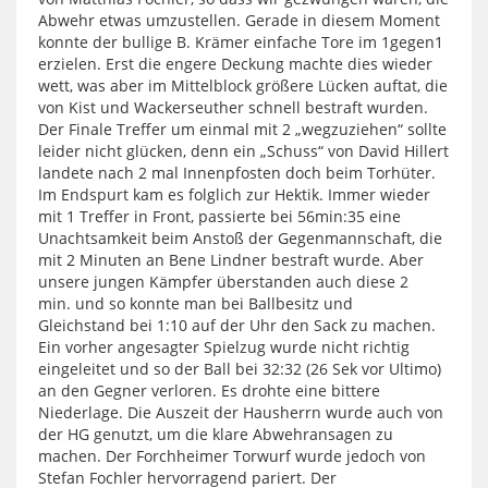
Abwehr etwas umzustellen. Gerade in diesem Moment
konnte der bullige B. Krämer einfache Tore im 1gegen1
erzielen. Erst die engere Deckung machte dies wieder
wett, was aber im Mittelblock größere Lücken auftat, die
von Kist und Wackerseuther schnell bestraft wurden.
Der Finale Treffer um einmal mit 2 „wegzuziehen“ sollte
leider nicht glücken, denn ein „Schuss“ von David Hillert
landete nach 2 mal Innenpfosten doch beim Torhüter.
Im Endspurt kam es folglich zur Hektik. Immer wieder
mit 1 Treffer in Front, passierte bei 56min:35 eine
Unachtsamkeit beim Anstoß der Gegenmannschaft, die
mit 2 Minuten an Bene Lindner bestraft wurde. Aber
unsere jungen Kämpfer überstanden auch diese 2
min. und so konnte man bei Ballbesitz und
Gleichstand bei 1:10 auf der Uhr den Sack zu machen.
Ein vorher angesagter Spielzug wurde nicht richtig
eingeleitet und so der Ball bei 32:32 (26 Sek vor Ultimo)
an den Gegner verloren. Es drohte eine bittere
Niederlage. Die Auszeit der Hausherrn wurde auch von
der HG genutzt, um die klare Abwehransagen zu
machen. Der Forchheimer Torwurf wurde jedoch von
Stefan Fochler hervorragend pariert. Der