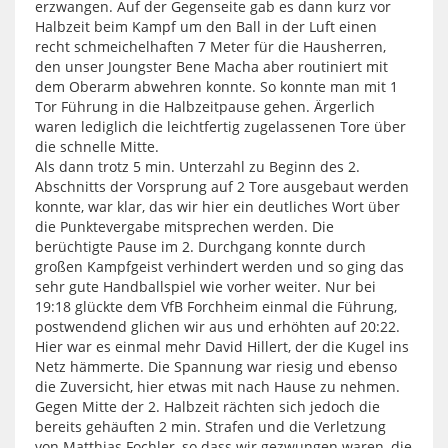
erzwangen. Auf der Gegenseite gab es dann kurz vor
Halbzeit beim Kampf um den Ball in der Luft einen
recht schmeichelhaften 7 Meter für die Hausherren,
den unser Joungster Bene Macha aber routiniert mit
dem Oberarm abwehren konnte. So konnte man mit 1
Tor Führung in die Halbzeitpause gehen. Ärgerlich
waren lediglich die leichtfertig zugelassenen Tore über
die schnelle Mitte.
Als dann trotz 5 min. Unterzahl zu Beginn des 2.
Abschnitts der Vorsprung auf 2 Tore ausgebaut werden
konnte, war klar, das wir hier ein deutliches Wort über
die Punktevergabe mitsprechen werden. Die
berüchtigte Pause im 2. Durchgang konnte durch
großen Kampfgeist verhindert werden und so ging das
sehr gute Handballspiel wie vorher weiter. Nur bei
19:18 glückte dem VfB Forchheim einmal die Führung,
postwendend glichen wir aus und erhöhten auf 20:22.
Hier war es einmal mehr David Hillert, der die Kugel ins
Netz hämmerte. Die Spannung war riesig und ebenso
die Zuversicht, hier etwas mit nach Hause zu nehmen.
Gegen Mitte der 2. Halbzeit rächten sich jedoch die
bereits gehäuften 2 min. Strafen und die Verletzung
von Matthias Fochler, so dass wir gezwungen waren, die