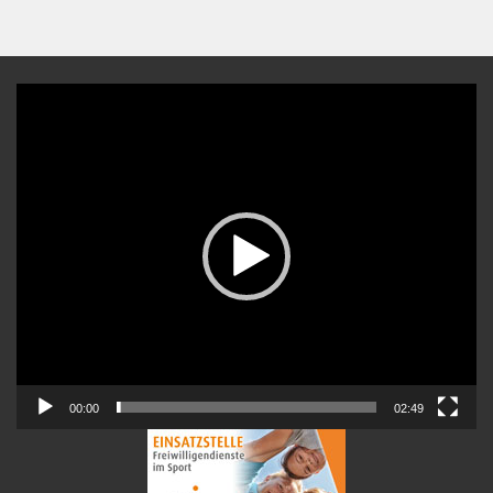
Video-
Player
00:00
02:49