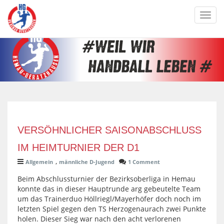
Toggl
navig
VERSÖHNLICHER SAISONABSCHLUSS
IM HEIMTURNIER DER D1
,
Allgemein
männliche D-Jugend
1 Comment
Beim Abschlussturnier der Bezirksoberliga in Hemau
konnte das in dieser Hauptrunde arg gebeutelte Team
um das Trainerduo Höllriegl/Mayerhöfer doch noch im
letzten Spiel gegen den TS Herzogenaurach zwei Punkte
holen. Dieser Sieg war nach den acht verlorenen