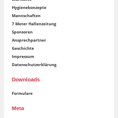
Hygienekonzepte
Mannschaften
7 Meter Hallenzeitung
Sponsoren
Ansprechpartner
Geschichte
Impressum
Datenschutzerklärung
Downloads
Formulare
Meta