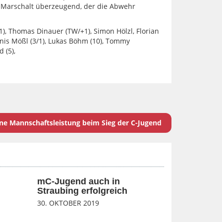
Marschalt überzeugend, der die Abwehr
1), Thomas Dinauer (TW/+1), Simon Hölzl, Florian
ennis Mößl (3/1), Lukas Böhm (10), Tommy
 (5),
ne Mannschaftsleistung beim Sieg der C-Jugend
mC-Jugend auch in
Straubing erfolgreich
30. OKTOBER 2019