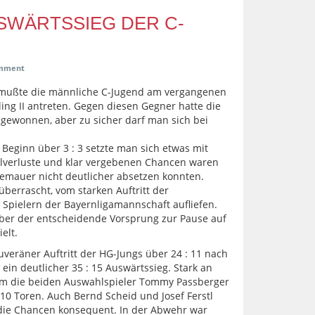
SWÄRTSSIEG DER C-
mment
 mußte die männliche C-Jugend am vergangenen
ng II antreten. Gegen diesen Gegner hatte die
 gewonnen, aber zu sicher darf man sich bei
eginn über 3 : 3 setzte man sich etwas mit
llverluste und klar vergebenen Chancen waren
emauer nicht deutlicher absetzen konnten.
 überrascht, vom starken Auftritt der
 Spielern der Bayernligamannschaft aufliefen.
ber der entscheidende Vorsprung zur Pause auf
elt.
veräner Auftritt der HG-Jungs über 24 : 11 nach
in deutlicher 35 : 15 Auswärtssieg. Stark an
m die beiden Auswahlspieler Tommy Passberger
10 Toren. Auch Bernd Scheid und Josef Ferstl
 die Chancen konsequent. In der Abwehr war