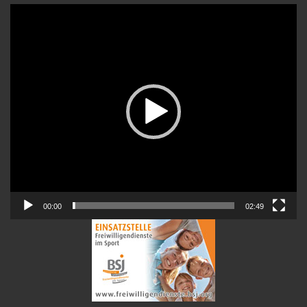
Video-
Player
00:00
02:49