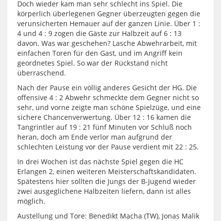
Doch wieder kam man sehr schlecht ins Spiel. Die
körperlich überlegenen Gegner überzeugten gegen die
verunsicherten Hemauer auf der ganzen Linie. Über 1 :
4 und 4 : 9 zogen die Gäste zur Halbzeit auf 6 : 13
davon. Was war geschehen? Lasche Abwehrarbeit, mit
einfachen Toren für den Gast, und im Angriff kein
geordnetes Spiel. So war der Rückstand nicht
überraschend.
Nach der Pause ein völlig anderes Gesicht der HG. Die
offensive 4 : 2 Abwehr schmeckte dem Gegner nicht so
sehr, und vorne zeigte man schöne Spielzüge, und eine
sichere Chancenverwertung. Über 12 : 16 kamen die
Tangrintler auf 19 : 21 fünf Minuten vor Schluß noch
heran, doch am Ende verlor man aufgrund der
schlechten Leistung vor der Pause verdient mit 22 : 25.
In drei Wochen ist das nächste Spiel gegen die HC
Erlangen 2, einen weiteren Meisterschaftskandidaten.
Spätestens hier sollten die Jungs der B-Jugend wieder
zwei ausgeglichene Halbzeiten liefern, dann ist alles
möglich.
Austellung und Tore: Benedikt Macha (TW), Jonas Malik