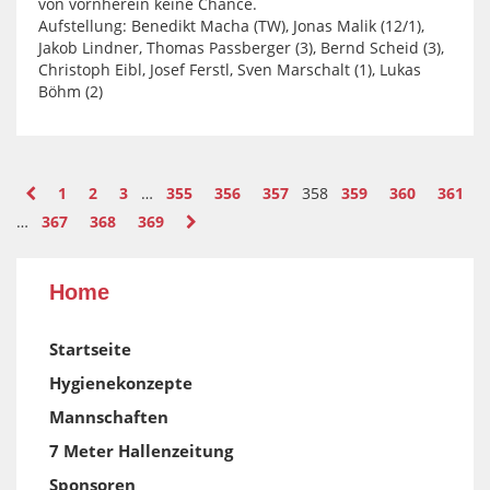
von vornherein keine Chance.
Aufstellung: Benedikt Macha (TW), Jonas Malik (12/1),
Jakob Lindner, Thomas Passberger (3), Bernd Scheid (3),
Christoph Eibl, Josef Ferstl, Sven Marschalt (1), Lukas
Böhm (2)
1
2
3
…
355
356
357
358
359
360
361
…
367
368
369
Home
Startseite
Hygienekonzepte
Mannschaften
7 Meter Hallenzeitung
Sponsoren