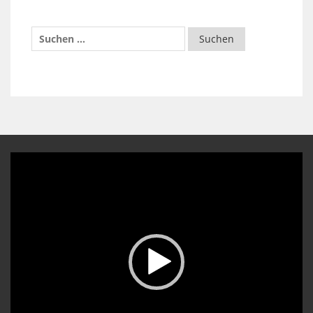
Video-
Player