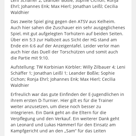
Leni Schäffer 2; Leander Boßle; Sophie Cichon; Ronja
Ehrl; Johannes Enk; Max Hierl; Jonathan Leißl; Cecilia
Waldhier
Das zweite Spiel ging gegen den ATSV aus Kelheim.
Auch hier sahen die Zuschauer ein sehr ausgeglichenes
Spiel, mit gut aufgelegten Torhütern auf beiden Seiten.
Über ein 5:3 zur Halbzeit aus Sicht der HG stand am
Ende ein 6:6 auf der Anzeigentafel. Leider verlor man
auch hier das Duell der Torschützen und somit auch
die Partie mit 9:10.
Aufstellung: TW Korbinian Körbler; Willy Zilbauer 4; Leni
Schäffer 1; Jonathan Leißl 1; Leander Boßle; Sophie
Cichon; Ronja Ehrl; Johannes Enk; Max Hierl; Cecilia
Waldhier
Erfreulich war das gute Einfinden der E-Jugendlichen in
ihrem ersten D-Turnier. Hier gilt es für die Trainer
weiter anzusetzen, um diese noch besser zu
integrieren. Ein Dank geht an die Eltern für die
Verpflegung und den Verkauf. Ein weiterer Dank geht
an Leonard und Lukas Hämmerl für den Einsatz am
Kampfgericht und an den „Sam“ für das Leiten