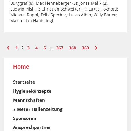
Burggraf (6); Max Henneberger (3); Jonas Malik (2);
Ludwig Pilsl (1); Christian Schweiker (1); Lukas Tognotti;
Michael Rappl; Felix Sperber; Lukas Albin; Willy Bauer;
Maximilian Hanfstingl
1
2
3
4
5
…
367
368
369
Home
Startseite
Hygienekonzepte
Mannschaften
7 Meter Hallenzeitung
Sponsoren
Ansprechpartner