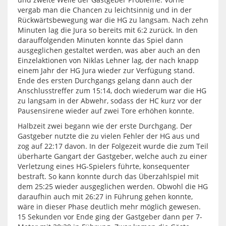
vergab man die Chancen zu leichtsinnig und in der
Rückwärtsbewegung war die HG zu langsam. Nach zehn
Minuten lag die Jura so bereits mit 6:2 zurück. In den
darauffolgenden Minuten konnte das Spiel dann
ausgeglichen gestaltet werden, was aber auch an den
Einzelaktionen von Niklas Lehner lag, der nach knapp
einem Jahr der HG Jura wieder zur Verfügung stand.
Ende des ersten Durchgangs gelang dann auch der
Anschlusstreffer zum 15:14, doch wiederum war die HG
zu langsam in der Abwehr, sodass der HC kurz vor der
Pausensirene wieder auf zwei Tore erhöhen konnte.
Halbzeit zwei begann wie der erste Durchgang. Der
Gastgeber nutzte die zu vielen Fehler der HG aus und
zog auf 22:17 davon. In der Folgezeit wurde die zum Teil
überharte Gangart der Gastgeber, welche auch zu einer
Verletzung eines HG-Spielers führte, konsequenter
bestraft. So kann konnte durch das Überzahlspiel mit
dem 25:25 wieder ausgeglichen werden. Obwohl die HG
daraufhin auch mit 26:27 in Führung gehen konnte,
wäre in dieser Phase deutlich mehr möglich gewesen.
15 Sekunden vor Ende ging der Gastgeber dann per 7-