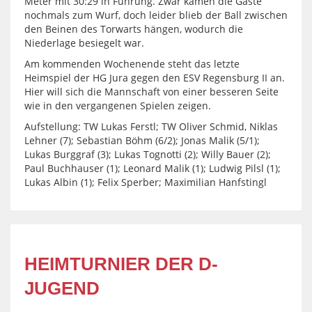
Meter mit 30:29 in Führung. Zwar kamen die Gäste
nochmals zum Wurf, doch leider blieb der Ball zwischen
den Beinen des Torwarts hängen, wodurch die
Niederlage besiegelt war.
Am kommenden Wochenende steht das letzte
Heimspiel der HG Jura gegen den ESV Regensburg II an.
Hier will sich die Mannschaft von einer besseren Seite
wie in den vergangenen Spielen zeigen.
Aufstellung: TW Lukas Ferstl; TW Oliver Schmid, Niklas
Lehner (7); Sebastian Böhm (6/2); Jonas Malik (5/1);
Lukas Burggraf (3); Lukas Tognotti (2); Willy Bauer (2);
Paul Buchhauser (1); Leonard Malik (1); Ludwig Pilsl (1);
Lukas Albin (1); Felix Sperber; Maximilian Hanfstingl
HEIMTURNIER DER D-
JUGEND