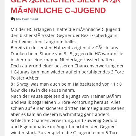
MÃ¤NNLICHE C-JUGEND
No Comment
Mit der HC Erlangen II hatte die mÃ¤nnliche C-Jugend
den bisher stÃ¤rksten Gegner der Bezirksoberliga in
der heimischen Tangrintelhalle.
Bereits in der ersten Halbzeit zeigten die GÃ¤ste aus
Franken beim Stande von 3 : 5 gegen die HG warum sie
bisher nur eine knappe Niederlage kassiert hatten.
Doch aufgrund einer besseren Chancenverwertung der
HG-Jungs kam man wieder auf ein beruhigendes 3 Tore
Polster Ã¼ber
8 : 5 weg, was man auch beim Halbzeitstand von 11 : 8
fÃ¼r die HG in die Pause nahm.
Nach der Pause spielten die Jungs von Trainer BÃ¶hm
und Malik sogar einen 5 Tore-Vorsprung heraus. Alles
schien auf einen sicheren dritten Heimsieg auszusehen,
aber es kam an diesem Nachmittag ganz anders.
Schlechte Chancenverwertung, und zuwenig Geduld
und Eigeninitiative im Angriff machten den Gegner
wieder stark. So verspielte die C-Jugend einen 5 Tore