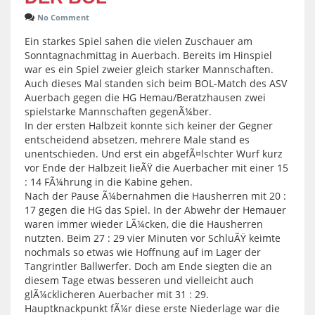
No Comment
Ein starkes Spiel sahen die vielen Zuschauer am
Sonntagnachmittag in Auerbach. Bereits im Hinspiel
war es ein Spiel zweier gleich starker Mannschaften.
Auch dieses Mal standen sich beim BOL-Match des ASV
Auerbach gegen die HG Hemau/Beratzhausen zwei
spielstarke Mannschaften gegenÃ¼ber.
In der ersten Halbzeit konnte sich keiner der Gegner
entscheidend absetzen, mehrere Male stand es
unentschieden. Und erst ein abgefÃ¤lschter Wurf kurz
vor Ende der Halbzeit lieÃŸ die Auerbacher mit einer 15
: 14 FÃ¼hrung in die Kabine gehen.
Nach der Pause Ã¼bernahmen die Hausherren mit 20 :
17 gegen die HG das Spiel. In der Abwehr der Hemauer
waren immer wieder LÃ¼cken, die die Hausherren
nutzten. Beim 27 : 29 vier Minuten vor SchluÃŸ keimte
nochmals so etwas wie Hoffnung auf im Lager der
Tangrintler Ballwerfer. Doch am Ende siegten die an
diesem Tage etwas besseren und vielleicht auch
glÃ¼cklicheren Auerbacher mit 31 : 29.
Hauptknackpunkt fÃ¼r diese erste Niederlage war die