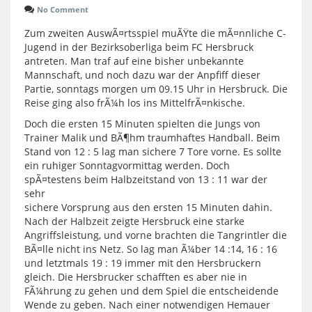
No Comment
Zum zweiten AuswÃ¤rtsspiel muÃŸte die mÃ¤nnliche C-
Jugend in der Bezirksoberliga beim FC Hersbruck
antreten. Man traf auf eine bisher unbekannte
Mannschaft, und noch dazu war der Anpfiff dieser
Partie, sonntags morgen um 09.15 Uhr in Hersbruck. Die
Reise ging also frÃ¼h los ins MittelfrÃ¤nkische.
Doch die ersten 15 Minuten spielten die Jungs von
Trainer Malik und BÃ¶hm traumhaftes Handball. Beim
Stand von 12 : 5 lag man sichere 7 Tore vorne. Es sollte
ein ruhiger Sonntagvormittag werden. Doch
spÃ¤testens beim Halbzeitstand von 13 : 11 war der
sehr
sichere Vorsprung aus den ersten 15 Minuten dahin.
Nach der Halbzeit zeigte Hersbruck eine starke
Angriffsleistung, und vorne brachten die Tangrintler die
BÃ¤lle nicht ins Netz. So lag man Ã¼ber 14 :14, 16 : 16
und letztmals 19 : 19 immer mit den Hersbruckern
gleich. Die Hersbrucker schafften es aber nie in
FÃ¼hrung zu gehen und dem Spiel die entscheidende
Wende zu geben. Nach einer notwendigen Hemauer