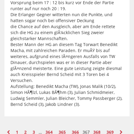
Vorsprung beim 17 : 12 bis kurz vor Ende der Partie
runter auf nur noch 20 : 19.
Die Erlanger Gegner witterten nun die Punkte, und
hatten sogar noch bei offensiver Deckung
die Chance auf den Ausgleich, aber am Ende rettete
sich die HG zu einem glÃ¼cklichen Sieg zweier
gleichstarker Mannschaften.
Bester Mann der HG an diesem Tag Torwart Benedikt
Macha, mit zahlreichen Paraden. Er muÃŸ bis auf
weiteres, aufgrund eines lÃ¤ngeren Ausfalls von TW
Dinauer, durchspielen was er in dieser Partie aber
glÃ¤nzend meisterte. Eine gute Leistung zeigte diesmal
auch Kreisspieler Bernd Scheid mit 3 Toren bei 4
Versuchen.
Aufstellung: Benedikt Macha (TW), Jonas Malik (10/2),
Simon HÃ¶lzl, Lukas BÃ¶hm (3), Julian Schmidmeier,
Ludwig Semmler, Julian Bleicher, Tommy Passberger (2),
Bernd Scheid (3), Jakob Lindner (3).
1
2
3
…
364
365
366
367
368
369