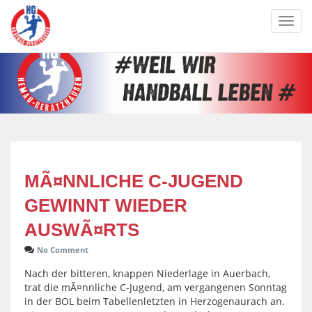
Toggl
navig
MÃ¤NNLICHE C-JUGEND
GEWINNT WIEDER
AUSWÃ¤RTS
No Comment
Nach der bitteren, knappen Niederlage in Auerbach,
trat die mÃ¤nnliche C-Jugend, am vergangenen Sonntag
in der BOL beim Tabellenletzten in Herzogenaurach an.