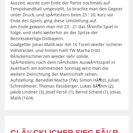
Auszeit, wurde zum Ende der Partie nochmals auf
Tempohandball umgestellt. So brachte man den Gegner
unter Druck, und spÃ¤testens beim 23 : 20, kurz vor
Ende des Spiels, ging diese Umstellung auf.
Am Ende gewann man mit 23 : 21 das fÃ¼nfte Spiel in
Folge, und steht weiterhin an der Spitze der
Bezirksoberliga Ostbayern.
Goalgetter Jonas Malik war mit 16 Toren wieder sicherer
Vollstrecker, und hinten hielt TW Macha trotz
RÃ¼ckenschmerzen wieder sehr solide.
SpÃ¤testens nach dem nÃ¤chsten AuswÃ¤rtsspiel in
Auerbach am kommenden Sonntag wird man die
weitere Zielrichtung der Mannschaft sehen.
Aufstellung: Benedikt Macha (TW), Simon HÃ¶lzl, Julian
Schmidmeier, Thomas Passberger, Lukas BÃ¶hm (2),
Jakob Lindner (3), Josef Ferstl (1), Bernd Scheid (1), Jonas
Malik (16/4)
GLÃ¼CKLICHER SIEG FÃ¼R