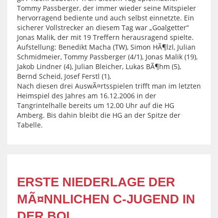
Tommy Passberger, der immer wieder seine Mitspieler
hervorragend bediente und auch selbst einnetzte. Ein
sicherer Vollstrecker an diesem Tag war „Goalgetter“
Jonas Malik, der mit 19 Treffern herausragend spielte.
Aufstellung: Benedikt Macha (TW), Simon HÃ¶lzl, Julian
Schmidmeier, Tommy Passberger (4/1), Jonas Malik (19),
Jakob Lindner (4), Julian Bleicher, Lukas BÃ¶hm (5),
Bernd Scheid, Josef Ferstl (1),
Nach diesen drei AuswÃ¤rtsspielen trifft man im letzten
Heimspiel des Jahres am 16.12.2006 in der
Tangrintelhalle bereits um 12.00 Uhr auf die HG
Amberg. Bis dahin bleibt die HG an der Spitze der
Tabelle.
ERSTE NIEDERLAGE DER
MÃ¤NNLICHEN C-JUGEND IN
DER BOL