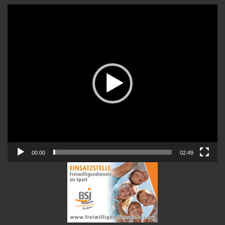
Video-
Player
00:00
02:49